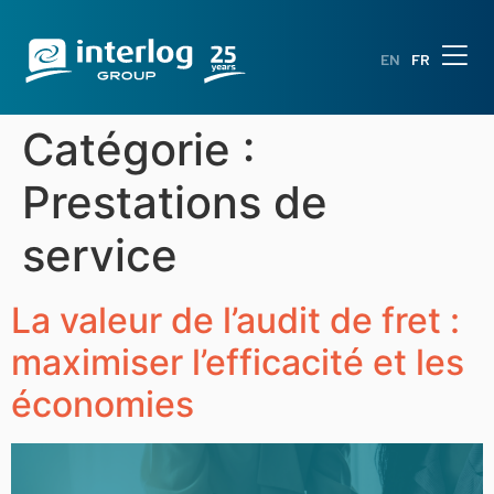
EN
FR
Catégorie :
Prestations de
service
La valeur de l’audit de fret :
maximiser l’efficacité et les
économies