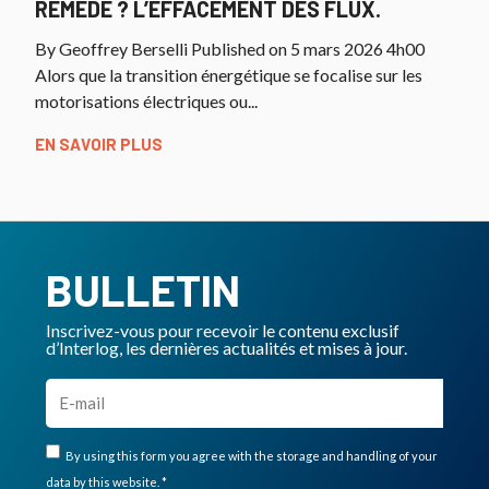
REMÈDE ? L’EFFACEMENT DES FLUX.
By Geoffrey Berselli Published on 5 mars 2026 4h00
Alors que la transition énergétique se focalise sur les
motorisations électriques ou...
EN SAVOIR PLUS
BULLETIN
Inscrivez-vous pour recevoir le contenu exclusif
d’Interlog, les dernières actualités et mises à jour.
By using this form you agree with the storage and handling of your
data by this website. *