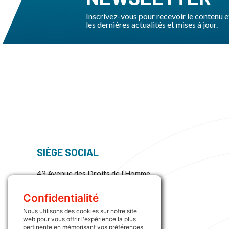
Inscrivez-vous pour recevoir le contenu ex
les dernières actualités et mises à jour.
SIÈGE SOCIAL
43 Avenue des Droits de l’Homme
45000 Orléans
La France
Confidentialité
Nous utilisons des cookies sur notre site
Plus d’informations :
web pour vous offrir l'expérience la plus
+33 (0) 2 38 73 64 33
pertinente en mémorisant vos préférences