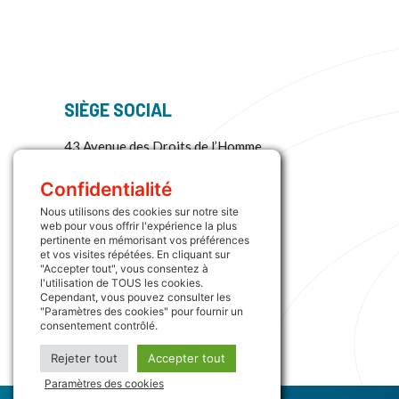
SIÈGE SOCIAL
43 Avenue des Droits de l’Homme
45000 Orléans
La France
Confidentialité
Nous utilisons des cookies sur notre site
Plus d’informations :
web pour vous offrir l'expérience la plus
+33 (0) 2 38 73 64 33
pertinente en mémorisant vos préférences
et vos visites répétées. En cliquant sur
contact@interloggroup.com
"Accepter tout", vous consentez à
l'utilisation de TOUS les cookies.
Cependant, vous pouvez consulter les
"Paramètres des cookies" pour fournir un
consentement contrôlé.
Rejeter tout
Accepter tout
Paramètres des cookies